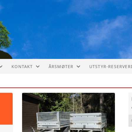
KONTAKT
ÅRSMØTER
UTSTYR-RESERVER
EN
STYREOVERSIKT
ÅR 2023
ÅDE
REKRUTTERING
ÅR 2022
ÅR 2021