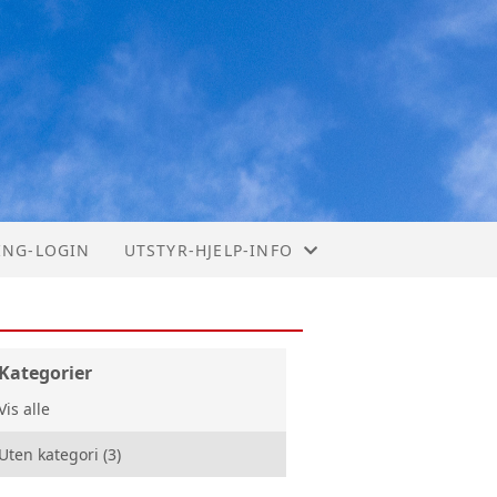
ING-LOGIN
UTSTYR-HJELP-INFO
OM FØRSTE LOGIN
REGLER LÅN UTSTYR
Kategorier
Vis alle
BILDER UTSTYRBUA
Uten kategori (3)
FEILMELDINGSLISTE