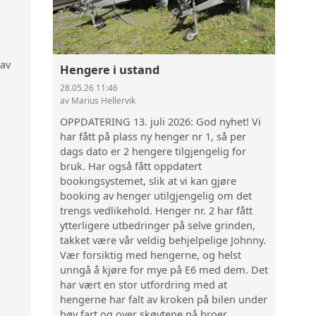
 av
Hengere i ustand
28.05.26 11:46
av Marius Hellervik
OPPDATERING 13. juli 2026: God nyhet! Vi
har fått på plass ny henger nr 1, så per
dags dato er 2 hengere tilgjengelig for
bruk. Har også fått oppdatert
bookingsystemet, slik at vi kan gjøre
booking av henger utilgjengelig om det
trengs vedlikehold. Henger nr. 2 har fått
ytterligere utbedringer på selve grinden,
takket være vår veldig behjelpelige Johnny.
Vær forsiktig med hengerne, og helst
unngå å kjøre for mye på E6 med dem. Det
har vært en stor utfordring med at
hengerne har falt av kroken på bilen under
høy fart og over skøytene på broer.