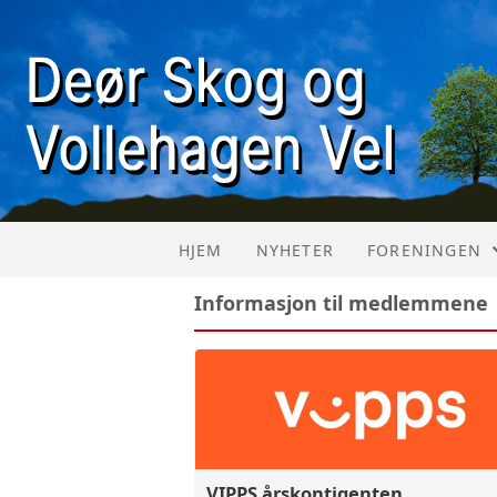
HJEM
NYHETER
FORENINGEN
Informasjon til medlemmene
OM FORENING
MEDLEMSOMR
VEDTEKTER
ANNEN INFO
VIPPS årskontigenten